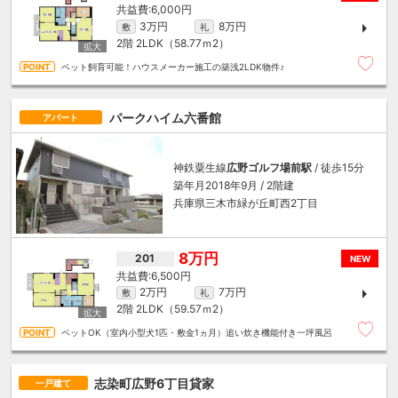
6,000円
3万円
8万円
敷
礼
2階
2LDK（58.77ｍ
2
）
ペット飼育可能！ハウスメーカー施工の築浅2LDK物件♪
パークハイム六番館
アパート
神鉄粟生線
広野ゴルフ場前駅
/ 徒歩15分
築年月2018年9月 / 2階建
兵庫県三木市緑が丘町西2丁目
8万円
201
NEW
6,500円
2万円
7万円
敷
礼
2階
2LDK（59.57ｍ
2
）
ペットOK（室内小型犬1匹・敷金1ヵ月）追い炊き機能付き一坪風呂
志染町広野6丁目貸家
一戸建て