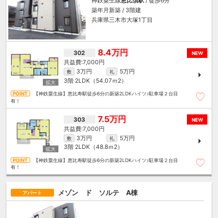
神鉄粟生線
恵比須駅
/ 徒歩6分
築年月新築 / 3階建
兵庫県三木市大塚1丁目
8.4万円
302
NEW
7,000円
3万円
5万円
敷
礼
3階
2LDK（54.07ｍ
2
）
【神鉄粟生線】恵比寿駅徒歩6分の新築2LDKハイツ♪駐車場２台目
有！
7.5万円
303
NEW
7,000円
3万円
5万円
敷
礼
3階
2LDK（48.8ｍ
2
）
【神鉄粟生線】恵比寿駅徒歩6分の新築2LDKハイツ♪駐車場２台目
有！
メゾン ド ソルテ A棟
アパート