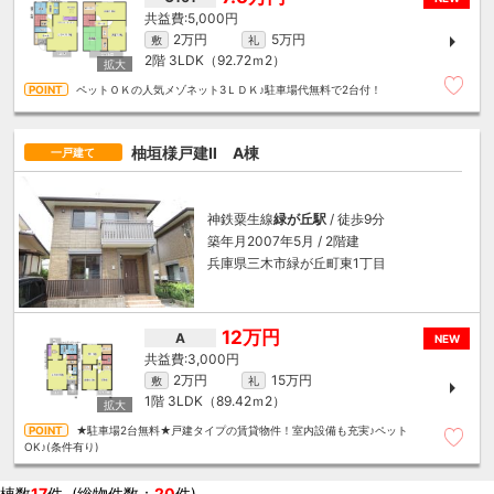
5,000円
2万円
5万円
敷
礼
2階
3LDK（92.72ｍ
2
）
ペットＯＫの人気メゾネット3ＬＤＫ♪駐車場代無料で2台付！
柚垣様戸建Ⅱ A棟
一戸建て
神鉄粟生線
緑が丘駅
/ 徒歩9分
築年月2007年5月 / 2階建
兵庫県三木市緑が丘町東1丁目
12万円
A
NEW
3,000円
2万円
15万円
敷
礼
1階
3LDK（89.42ｍ
2
）
★駐車場2台無料★戸建タイプの賃貸物件！室内設備も充実♪ペット
OK♪(条件有り)
棟数
17
件 (総物件数：
20
件)