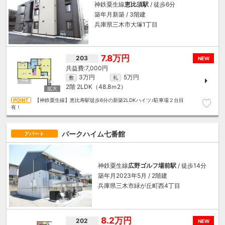
神鉄粟生線
恵比須駅
/ 徒歩6分
築年月新築 / 3階建
兵庫県三木市大塚1丁目
7.8万円
203
NEW
7,000円
3万円
5万円
敷
礼
2階
2LDK（48.8ｍ
2
）
【神鉄粟生線】恵比寿駅徒歩6分の新築2LDKハイツ♪駐車場２台目
有！
パークハイム七番館
アパート
神鉄粟生線
広野ゴルフ場前駅
/ 徒歩14分
築年月2023年5月 / 2階建
兵庫県三木市緑が丘町西4丁目
8.2万円
202
NEW