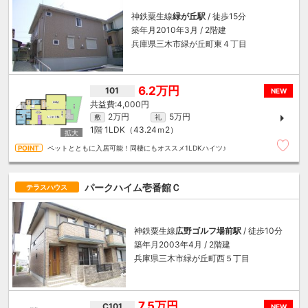
神鉄粟生線
緑が丘駅
/ 徒歩15分
築年月2010年3月 / 2階建
兵庫県三木市緑が丘町東４丁目
6.2万円
101
NEW
4,000円
2万円
5万円
敷
礼
1階
1LDK（43.24ｍ
2
）
ペットとともに入居可能！同棲にもオススメ1LDKハイツ♪
パークハイム壱番館Ｃ
テラスハウス
神鉄粟生線
広野ゴルフ場前駅
/ 徒歩10分
築年月2003年4月 / 2階建
兵庫県三木市緑が丘町西５丁目
7.5万円
C101
NEW