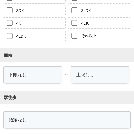
3DK
3LDK
4K
4DK
それ以上
4LDK
面積
～
駅徒歩