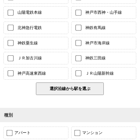
山陽電鉄本線
神戸市西神・山手線
北神急行電鉄
神鉄有馬線
神鉄粟生線
神戸市海岸線
ＪＲ加古川線
神鉄三田線
神戸高速東西線
ＪＲ山陽新幹線
種別
アパート
マンション