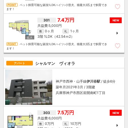
ペット飼育可能な築浅1LDKハイツ♪小型犬、猫最大2匹まで飼育でき
ます！
7.4万円
301
NEW
5,000円
0ヶ月
1ヶ月
敷
礼
3階
1LDK（42.54ｍ
2
）
ペット飼育可能な築浅1LDKハイツ♪小型犬、猫最大2匹まで飼育でき
ます！
シャルマン ヴィオラ
アパート
神戸市西神・山手線
伊川谷駅
/ 徒歩6分
築年月2021年3月 / 3階建
兵庫県神戸市西区前開南町1丁目
7.5万円
303
NEW
6,000円
0万円
10万円
敷
礼