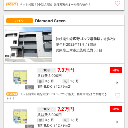
ペット相談！(小型犬1匹）設備充実のオール電化物件！
Diamond Green
ハイツ
神鉄粟生線
広野ゴルフ場前駅
/ 徒歩2分
築年月2022年11月 / 3階建
兵庫県三木市志染町広野5丁目
7.3万円
103
NEW
5,000円
0ヶ月
1ヶ月
敷
礼
1階
1LDK（42.79ｍ
2
）
ペット飼育可能な築浅1LDKハイツ♪小型犬、猫最大2匹まで飼育でき
ます！
7.2万円
102
NEW
5,000円
0ヶ月
1ヶ月
敷
礼
1階
1LDK（42.79ｍ
2
）