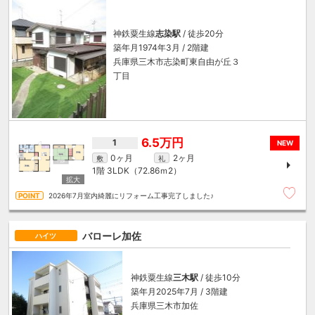
神鉄粟生線
志染駅
/ 徒歩20分
築年月1974年3月 / 2階建
兵庫県三木市志染町東自由が丘３
丁目
6.5万円
1
NEW
0ヶ月
2ヶ月
敷
礼
1階
3LDK（72.86ｍ
2
）
2026年7月室内綺麗にリフォーム工事完了しました♪
バローレ加佐
ハイツ
神鉄粟生線
三木駅
/ 徒歩10分
築年月2025年7月 / 3階建
兵庫県三木市加佐