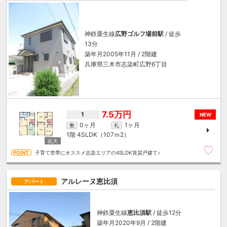
神鉄粟生線
広野ゴルフ場前駅
/ 徒歩
13分
築年月2005年11月 / 2階建
兵庫県三木市志染町広野6丁目
7.5万円
1
NEW
0ヶ月
1ヶ月
敷
礼
1階
4SLDK（107ｍ
2
）
子育て世帯にオススメ志染エリアの4SLDK賃貸戸建て♪
アルレーヌ恵比須
アパート
神鉄粟生線
恵比須駅
/ 徒歩12分
築年月2020年9月 / 2階建