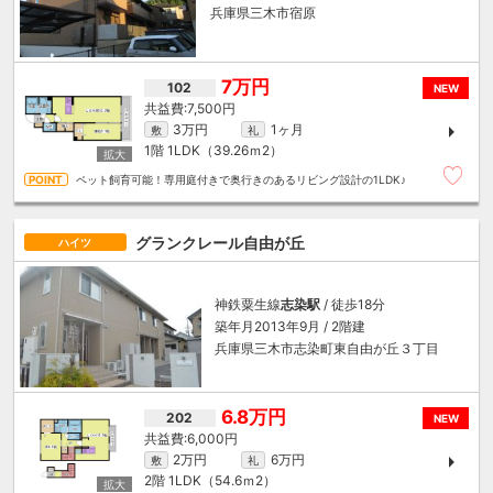
兵庫県三木市宿原
7万円
102
NEW
7,500円
3万円
1ヶ月
敷
礼
1階
1LDK（39.26ｍ
2
）
ペット飼育可能！専用庭付きで奥行きのあるリビング設計の1LDK♪
グランクレール自由が丘
ハイツ
神鉄粟生線
志染駅
/ 徒歩18分
築年月2013年9月 / 2階建
兵庫県三木市志染町東自由が丘３丁目
6.8万円
202
NEW
6,000円
2万円
6万円
敷
礼
2階
1LDK（54.6ｍ
2
）