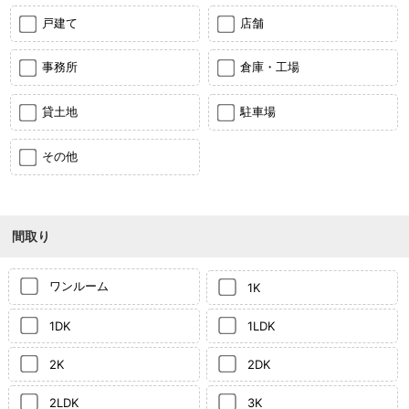
戸建て
店舗
事務所
倉庫・工場
貸土地
駐車場
その他
間取り
ワンルーム
1K
1DK
1LDK
2K
2DK
2LDK
3K