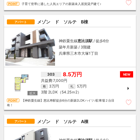
子育て世帯に適した人気エリアの新築未入居賃貸戸建て♪
メゾン ド ソルテ B棟
アパート
神鉄粟生線
恵比須駅
/ 徒歩6分
築年月新築 / 3階建
兵庫県三木市大塚1丁目
8.5万円
303
NEW
7,000円
3万円
5万円
敷
礼
3階
2LDK（54.25ｍ
2
）
【神鉄粟生線】恵比寿駅徒歩6分の新築2LDKハイツ♪駐車場２台目
有！
メゾン ド ソルテ A棟
アパート