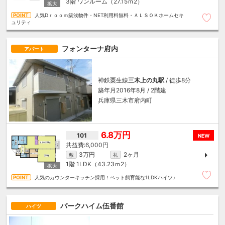
3階
ワンルーム（27.15ｍ
2
）
人気Dｒｏｏｍ築浅物件・NET利用料無料・ＡＬＳＯＫホームセキ
ュリティ
フォンターナ府内
アパート
神鉄粟生線
三木上の丸駅
/ 徒歩8分
築年月2016年8月 / 2階建
兵庫県三木市府内町
6.8万円
101
NEW
6,000円
3万円
2ヶ月
敷
礼
1階
1LDK（43.23ｍ
2
）
人気のカウンターキッチン採用！ペット飼育能な1LDKハイツ♪
パークハイム伍番館
ハイツ