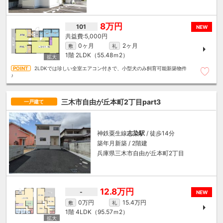
8万円
101
NEW
5,000円
0ヶ月
2ヶ月
敷
礼
1階
2LDK（55.48ｍ
2
）
2LDKでは珍しい全室エアコン付きで、小型犬のみ飼育可能新築物件
♪
三木市自由が丘本町2丁目part3
一戸建て
神鉄粟生線
志染駅
/ 徒歩14分
築年月新築 / 2階建
兵庫県三木市自由が丘本町2丁目
12.8万円
-
NEW
0万円
15.4万円
敷
礼
1階
4LDK（95.57ｍ
2
）