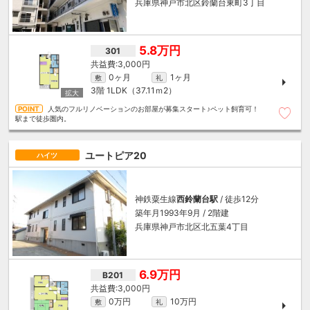
兵庫県神戸市北区鈴蘭台東町3丁目
5.8万円
301
3,000円
0ヶ月
1ヶ月
敷
礼
3階
1LDK（37.11ｍ
2
）
人気のフルリノベーションのお部屋が募集スタート♪ペット飼育可！
駅まで徒歩圏内。
ユートピア20
ハイツ
神鉄粟生線
西鈴蘭台駅
/ 徒歩12分
築年月1993年9月 / 2階建
兵庫県神戸市北区北五葉4丁目
6.9万円
B201
3,000円
0万円
10万円
敷
礼