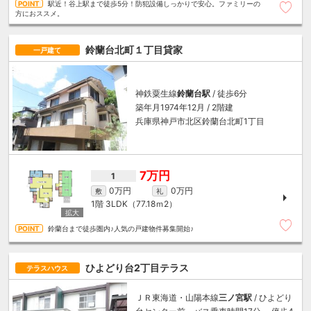
駅近！谷上駅まで徒歩5分！防犯設備しっかりで安心。ファミリーの
方におススメ。
鈴蘭台北町１丁目貸家
一戸建て
神鉄粟生線
鈴蘭台駅
/ 徒歩6分
築年月1974年12月 / 2階建
兵庫県神戸市北区鈴蘭台北町1丁目
7万円
1
0万円
0万円
敷
礼
1階
3LDK（77.18ｍ
2
）
鈴蘭台まで徒歩圏内♪人気の戸建物件募集開始♪
ひよどり台2丁目テラス
テラスハウス
ＪＲ東海道・山陽本線
三ノ宮駅
/ ひよどり