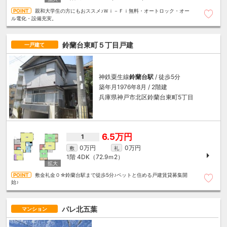
親和大学生の方にもおススメ♪Ｗｉ－Ｆｉ無料・オートロック・オー
ル電化・設備充実。
鈴蘭台東町５丁目戸建
一戸建て
神鉄粟生線
鈴蘭台駅
/ 徒歩5分
築年月1976年8月 / 2階建
兵庫県神戸市北区鈴蘭台東町5丁目
6.5万円
1
0万円
0万円
敷
礼
1階
4DK（72.9ｍ
2
）
敷金礼金０☆鈴蘭台駅まで徒歩5分♪ペットと住める戸建賃貸募集開
始♪
パレ北五葉
マンション