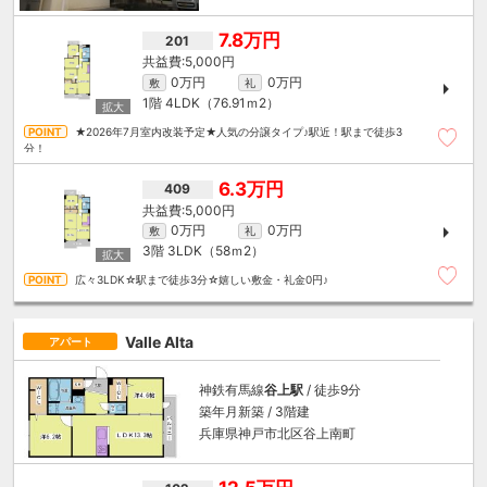
7.8万円
201
5,000円
0万円
0万円
敷
礼
1階
4LDK（76.91ｍ
2
）
★2026年7月室内改装予定★人気の分譲タイプ♪駅近！駅まで徒歩3
分！
6.3万円
409
5,000円
0万円
0万円
敷
礼
3階
3LDK（58ｍ
2
）
広々3LDK☆駅まで徒歩3分☆嬉しい敷金・礼金0円♪
Valle Alta
アパート
神鉄有馬線
谷上駅
/ 徒歩9分
築年月新築 / 3階建
兵庫県神戸市北区谷上南町