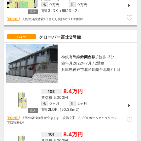
0万円
0万円
敷
礼
1階
3LDK（69.13ｍ
2
）
人気の分譲賃貸♪日当たり良好の3LDK物件♪
クローバー富士2号館
ハイツ
神鉄有馬線
鈴蘭台駅
/ 徒歩13分
築年月2022年7月 / 2階建
兵庫県神戸市北区鈴蘭台北町7丁目
8.4万円
108
5,000円
0ヶ月
2ヶ月
敷
礼
1階
2LDK（50.38ｍ
2
）
人気の築浅物件が空きます！設備充実・ALSOLホームセキュリティ
で防犯安心♪
8.4万円
101
5,000円