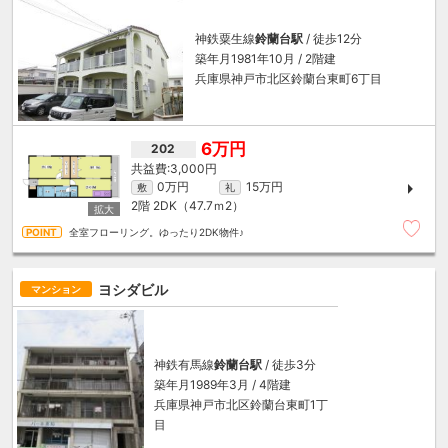
神鉄粟生線
鈴蘭台駅
/ 徒歩12分
築年月1981年10月 / 2階建
兵庫県神戸市北区鈴蘭台東町6丁目
6万円
202
3,000円
0万円
15万円
敷
礼
2階
2DK（47.7ｍ
2
）
全室フローリング。ゆったり2DK物件♪
ヨシダビル
マンション
神鉄有馬線
鈴蘭台駅
/ 徒歩3分
築年月1989年3月 / 4階建
兵庫県神戸市北区鈴蘭台東町1丁
目