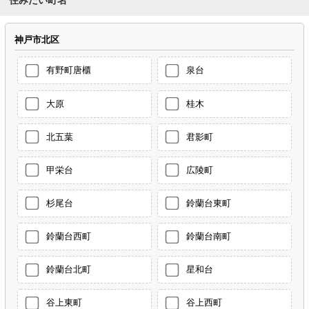
神戸市北区
有野町唐櫃
泉台
大原
桂木
北五葉
君影町
甲栄台
広陵町
杉尾台
鈴蘭台東町
鈴蘭台西町
鈴蘭台南町
鈴蘭台北町
星和台
谷上東町
谷上西町