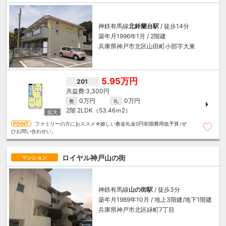
神鉄有馬線
北鈴蘭台駅
/ 徒歩14分
築年月1996年1月 / 2階建
兵庫県神戸市北区山田町小部字大東
5.95万円
201
3,300円
0万円
0万円
敷
礼
2階
2LDK（53.46ｍ
2
）
ファミリーの方におススメ☆嬉しい敷金礼金0円初期費用低予算♪ぜ
ひお問い合わせい。
ロイヤル神戸山の街
マンション
神鉄有馬線
山の街駅
/ 徒歩3分
築年月1989年10月 / 地上3階建/地下1階建
兵庫県神戸市北区緑町7丁目