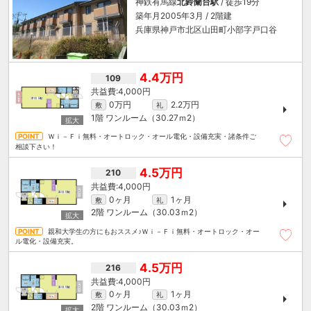
神鉄有馬線
北鈴蘭台駅
/ 徒歩19分
築年月2005年3月 / 2階建
兵庫県神戸市北区山田町小部字戸口谷
4.4万円
109
4,000円
0万円
2.2万円
敷
礼
1階
ワンルーム（30.27ｍ
2
）
Ｗｉ－Ｆｉ無料・オートロック・オール電化・設備充実・諸条件ご
相談下さい！
4.5万円
210
4,000円
0ヶ月
1ヶ月
敷
礼
2階
ワンルーム（30.03ｍ
2
）
親和大学生の方にもおススメ♪Ｗｉ－Ｆｉ無料・オートロック・オー
ル電化・設備充実。
4.5万円
216
4,000円
0ヶ月
1ヶ月
敷
礼
2階
ワンルーム（30.03ｍ
2
）