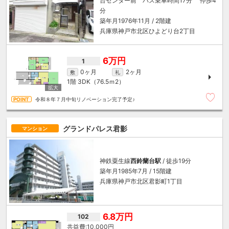
台センター前 バス乗車時間17分 停歩4
分
築年月1976年11月 / 2階建
兵庫県神戸市北区ひよどり台2丁目
6万円
1
0ヶ月
2ヶ月
敷
礼
1階
3DK（76.5ｍ
2
）
令和８年７月中旬リノベーション完了予定♪
グランドパレス君影
マンション
神鉄粟生線
西鈴蘭台駅
/ 徒歩19分
築年月1985年7月 / 15階建
兵庫県神戸市北区君影町1丁目
6.8万円
102
10,000円