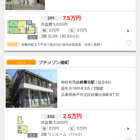
7.5万円
201
5,000円
0万円
0万円
敷
礼
2階
3LDK（60.63ｍ
2
）
鈴蘭台駅まで平坦で徒歩3分♪室内全面改装、水回り新調！
プチメゾン南町
ハイツ
神鉄有馬線
鈴蘭台駅
/ 徒歩8分
築年月1991年3月 / 2階建
兵庫県神戸市北区鈴蘭台南町8丁目
2.5万円
202
3,000円
0万円
0万円
敷
礼
2階
ワンルーム（17ｍ
2
）