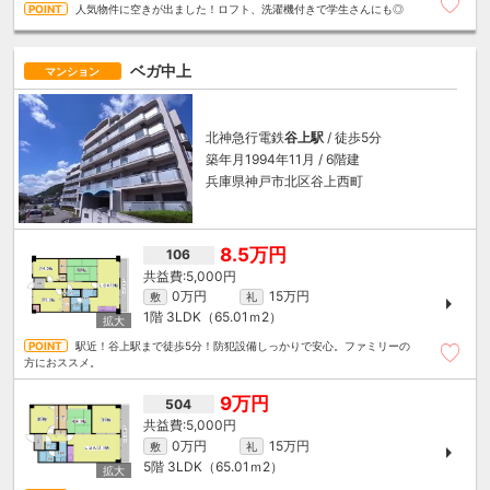
人気物件に空きが出ました！ロフト、洗濯機付きで学生さんにも◎
ベガ中上
マンション
北神急行電鉄
谷上駅
/ 徒歩5分
築年月1994年11月 / 6階建
兵庫県神戸市北区谷上西町
8.5万円
106
5,000円
0万円
15万円
敷
礼
1階
3LDK（65.01ｍ
2
）
駅近！谷上駅まで徒歩5分！防犯設備しっかりで安心。ファミリーの
方におススメ。
9万円
504
5,000円
0万円
15万円
敷
礼
5階
3LDK（65.01ｍ
2
）