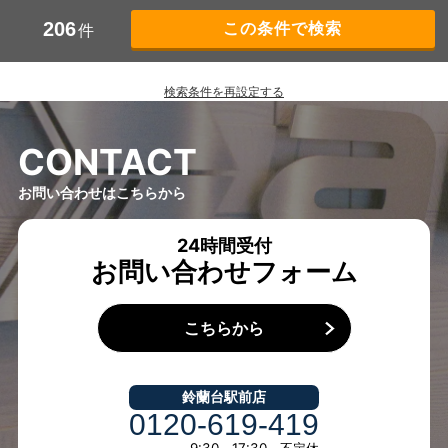
206
件
検索条件を再設定する
C
O
N
T
A
C
T
お問い合わせはこちらから
24時間受付
お問い合わせフォーム
こちらから
鈴蘭台駅前店
0120-619-419
9:30～17:30 不定休