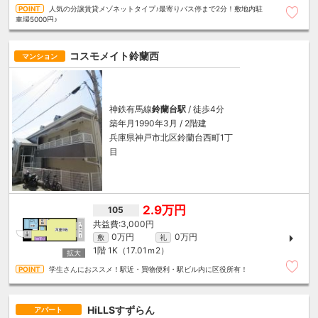
人気の分譲賃貸メゾネットタイプ♪最寄りバス停まで2分！敷地内駐
車場5000円♪
コスモメイト鈴蘭西
マンション
神鉄有馬線
鈴蘭台駅
/ 徒歩4分
築年月1990年3月 / 2階建
兵庫県神戸市北区鈴蘭台西町1丁
目
2.9万円
105
3,000円
0万円
0万円
敷
礼
1階
1K（17.01ｍ
2
）
学生さんにおススメ！駅近・買物便利・駅ビル内に区役所有！
HiLLSすずらん
アパート