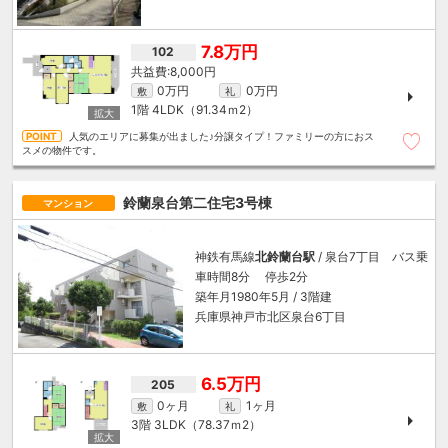
7.8万円
102
8,000円
0万円
0万円
敷
礼
1階
4LDK（91.34ｍ
2
）
人気のエリアに募集が出ました♪分譲タイプ！ファミリーの方におス
スメの物件です。
鈴蘭泉台第二住宅3号棟
マンション
神鉄有馬線
北鈴蘭台駅
/ 泉台7丁目 バス乗
車時間8分 停歩2分
築年月1980年5月 / 3階建
兵庫県神戸市北区泉台6丁目
6.5万円
205
0ヶ月
1ヶ月
敷
礼
3階
3LDK（78.37ｍ
2
）