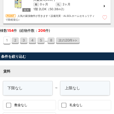
0ヶ月
2ヶ月
敷
礼
1階
2LDK（50.38ｍ
2
）
人気の築浅物件が空きます！設備充実・ALSOLホームセキュリティ
で防犯安心♪
棟数
154
件 (総物件数：
206
件)
...
1
2
3
4
5
8
次の20件>>
条件を絞り込む
賃料
～
敷金なし
礼金なし