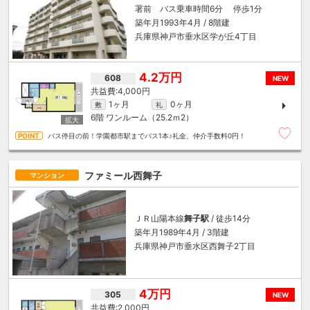
署前 バス乗車時間6分 停歩1分
築年月1993年4月 / 8階建
兵庫県神戸市垂水区学が丘4丁目
4.2万円
608
NEW
4,000円
1ヶ月
0ヶ月
敷
礼
6階
ワンルーム（25.2ｍ
2
）
バス停目の前！学園都市駅までバス1本♪礼金、仲介手数料0円！
ファミール西舞子
マンション
ＪＲ山陽本線
舞子駅
/ 徒歩14分
築年月1989年4月 / 3階建
兵庫県神戸市垂水区西舞子2丁目
4万円
305
NEW
2,000円