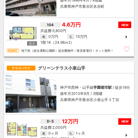
築年月1996年4月 / 4階建
兵庫県神戸市垂水区名谷町
4.6万円
104
NEW
5,800円
0万円
15万円
敷
礼
1階
1K（24.98ｍ
2
）
地下鉄（総合運動公園駅）徒歩圏物件！家具家電付！ネット無料！
グリーンテラス小束山手
テラスハウス
神戸市西神・山手線
学園都市駅
/ 徒歩19分
築年月2013年9月 / 3階建
兵庫県神戸市垂水区小束山手３丁目
12万円
D-5
NEW
2,000円
0ヶ月
1ヶ月
敷
礼