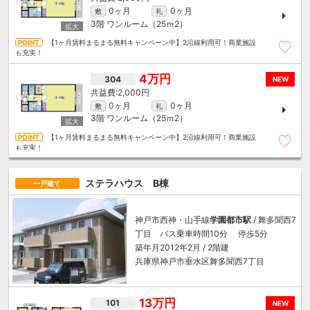
0ヶ月
0ヶ月
敷
礼
3階
ワンルーム（25ｍ
2
）
【1ヶ月賃料まるまる無料キャンペーン中】2沿線利用可！商業施設
も充実！
4万円
304
NEW
2,000円
0ヶ月
0ヶ月
敷
礼
3階
ワンルーム（25ｍ
2
）
【1ヶ月賃料まるまる無料キャンペーン中】2沿線利用可！商業施設
も充実！
ステラハウス B棟
一戸建て
神戸市西神・山手線
学園都市駅
/ 舞多聞西7
丁目 バス乗車時間10分 停歩5分
築年月2012年2月 / 2階建
兵庫県神戸市垂水区舞多聞西7丁目
13万円
101
NEW