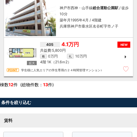
神戸市西神・山手線
総合運動公園駅
/ 徒歩
10分
築年月1995年4月 / 4階建
兵庫県神戸市垂水区名谷町字市ノ子
4.1万円
405
NEW
5,800円
0万円
10万円
敷
礼
4階
1K（21.6ｍ
2
）
学生様に人気エリアの学生専用の２４時間管理マンション♪
棟数
12
件 (総物件数：
13
件)
条件を絞り込む
賃料