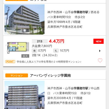
神戸市西神・山手線
学園都市駅
/ 西名谷
バス乗車時間15分 停歩2分
築年月1999年4月 / 6階建
兵庫県神戸市垂水区名谷町
4.4万円
213
NEW
7,800円
0万円
10万円
敷
礼
2階
1K（24.32ｍ
2
）
学生様に人気エリアの学生専用の２４時間管理マンション♪
アーバンヴィレッジ学園南
マンション
神戸市西神・山手線
学園都市駅
/ 中山西
口 バス乗車時間15分 停歩1分
築年月2006年4月 / 11階建
兵庫県神戸市垂水区名谷町