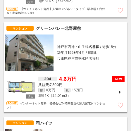
1階
3LDK（77.16ｍ
2
）
【Ｗｉｆｉネット無料】人気のメゾネットタイプ！駐車場１台付
き！商業施設も充実♪
グリーンバレー北野屋敷
マンション
神戸市西神・山手線
名谷駅
/ 徒歩18分
築年月1998年4月 / 6階建
兵庫県神戸市垂水区名谷町
4.6万円
204
NEW
7,800円
0万円
15万円
敷
礼
2階
1K（24.01ｍ
2
）
インターネット無料！警備会社24時間管理の家具家電付マンショ
ン！
司ハイツ
マンション