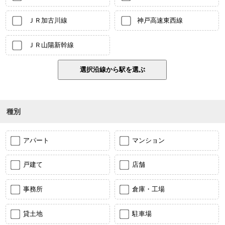
ＪＲ加古川線
神戸高速東西線
ＪＲ山陽新幹線
種別
アパート
マンション
戸建て
店舗
事務所
倉庫・工場
貸土地
駐車場