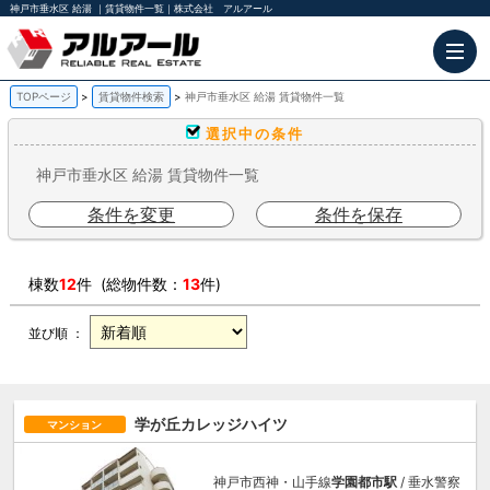
神戸市垂水区 給湯 ｜賃貸物件一覧｜株式会社 アルアール
TOPページ
賃貸物件検索
神戸市垂水区 給湯 賃貸物件一覧
選択中の条件
神戸市垂水区 給湯 賃貸物件一覧
条件を変更
条件を保存
棟数
12
件 (総物件数：
13
件)
並び順 ：
学が丘カレッジハイツ
マンション
神戸市西神・山手線
学園都市駅
/ 垂水警察