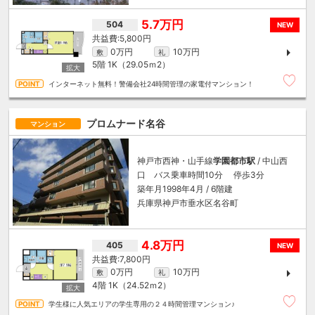
5.7万円
504
NEW
5,800円
0万円
10万円
敷
礼
5階
1K（29.05ｍ
2
）
インターネット無料！警備会社24時間管理の家電付マンション！
プロムナード名谷
マンション
神戸市西神・山手線
学園都市駅
/ 中山西
口 バス乗車時間10分 停歩3分
築年月1998年4月 / 6階建
兵庫県神戸市垂水区名谷町
4.8万円
405
NEW
7,800円
0万円
10万円
敷
礼
4階
1K（24.52ｍ
2
）
学生様に人気エリアの学生専用の２４時間管理マンション♪