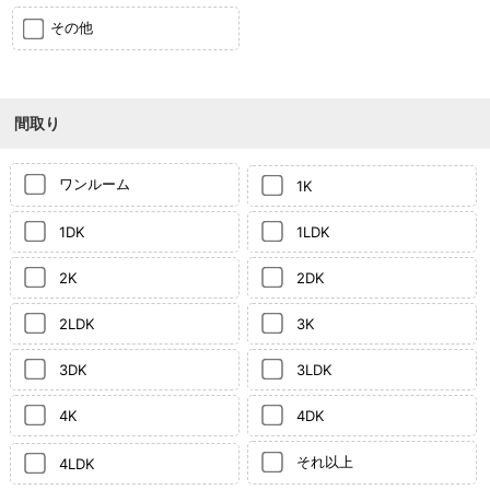
その他
間取り
ワンルーム
1K
1DK
1LDK
2K
2DK
2LDK
3K
3DK
3LDK
4K
4DK
それ以上
4LDK