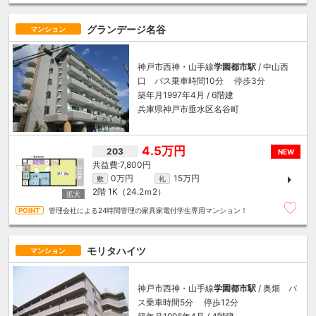
グランデージ名谷
マンション
神戸市西神・山手線
学園都市駅
/ 中山西
口 バス乗車時間10分 停歩3分
築年月1997年4月 / 6階建
兵庫県神戸市垂水区名谷町
4.5万円
203
NEW
7,800円
0万円
15万円
敷
礼
2階
1K（24.2ｍ
2
）
管理会社による24時間管理の家具家電付学生専用マンション！
モリタハイツ
マンション
神戸市西神・山手線
学園都市駅
/ 奥畑 バ
ス乗車時間5分 停歩12分