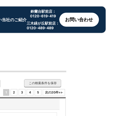
鈴蘭台駅前店：
0120-619-419
お問い合わせ
い
当社のご紹介
三木緑が丘駅前店：
0120-489-489
この検索条件を保存
1
2
3
4
5
次の20件>>