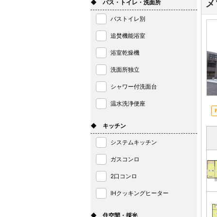
メ
◆ バス・トイレ・洗面所
バストイレ別
追焚機能浴室
浴室乾燥機
洗面所独立
シャワー付洗面台
温水洗浄便座
◆ キッチン
システムキッチン
ガスコンロ
2口コンロ
IHクッキングヒーター
◆ 住空間・採光