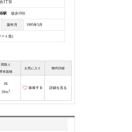
合3丁目
谷駅
徒歩19分
築年月
1995年5月
リート造)
間取り
お気に入り
物件詳細
専有面積
1K
詳細を見る
2
19ｍ