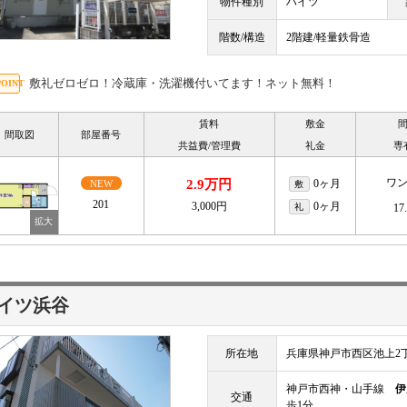
物件種別
ハイツ
階数/構造
2階建/軽量鉄骨造
敷礼ゼロゼロ！冷蔵庫・洗濯機付いてます！ネット無料！
賃料
敷金
間取図
部屋番号
共益費/管理費
礼金
専
ワ
2.9万円
0ヶ月
NEW
敷
201
3,000円
0ヶ月
礼
17
イツ浜谷
所在地
兵庫県神戸市西区池上2
神戸市西神・山手線
伊
交通
歩1分