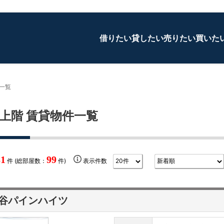
借りたい
貸したい
売りたい
買いた
一覧
上階 賃貸物件一覧
81
99
件 (総部屋数：
件)
表示件数
谷パインハイツ