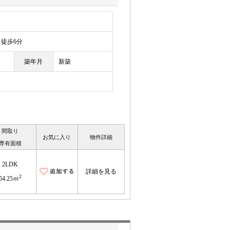
徒歩6分
築年月
新築
間取り
お気に入り
物件詳細
専有面積
2LDK
詳細を見る
2
54.25ｍ