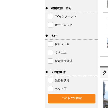
◆ 建物設備・防犯
TVインターホン
オートロック
◆ 条件
保証人不要
２Ｆ以上
特定優良賃貸
ク
◆ その他条件
楽器相談可
ペット可