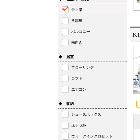
最上階
角部屋
バルコニー
K
南向き
◆ 居室
フローリング
ロフト
エアコン
◆ 収納
シューズボックス
床下収納
ウォークインクロゼット