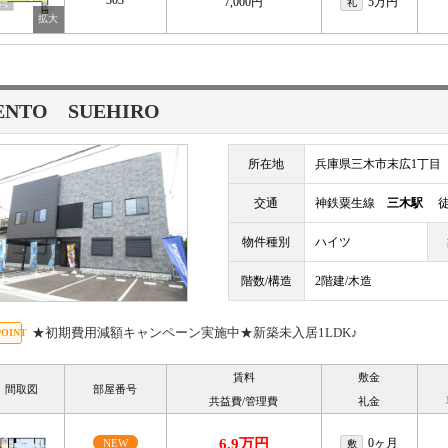
303
7,000円
5万円
礼
ENTO SUEHIRO
所在地
兵庫県三木市末広1丁目
交通
神鉄粟生線
三木駅
徒
物件種別
ハイツ
階数/構造
2階建/木造
★初期費用減額キャンペーン実施中★新築未入居1LDK♪
賃料
敷金
間取図
部屋番号
共益費/管理費
礼金
6.9万円
0ヶ月
NEW
敷