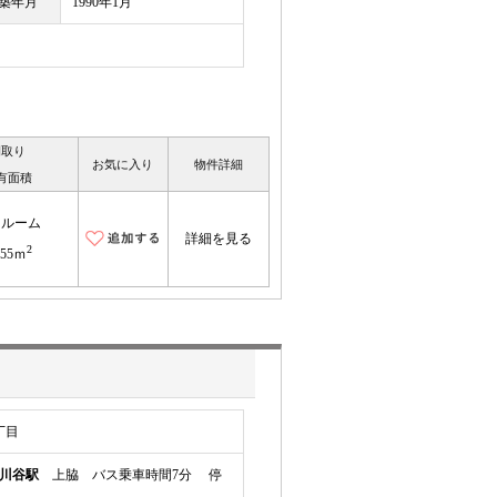
築年月
1990年1月
間取り
お気に入り
物件詳細
有面積
ンルーム
詳細を見る
2
.55ｍ
丁目
川谷駅
上脇 バス乗車時間7分 停