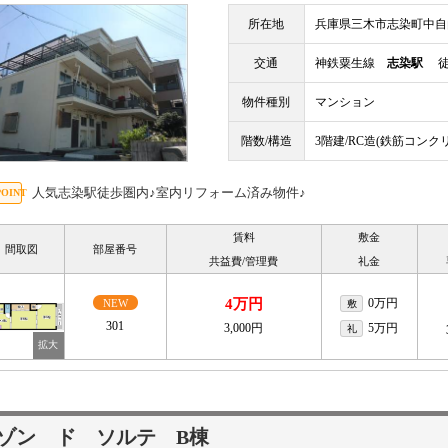
所在地
兵庫県三木市志染町中自
交通
神鉄粟生線
志染駅
徒歩
物件種別
マンション
階数/構造
3階建/RC造(鉄筋コンク
人気志染駅徒歩圏内♪室内リフォーム済み物件♪
賃料
敷金
間取図
部屋番号
共益費/管理費
礼金
4万円
0万円
NEW
敷
301
3,000円
5万円
礼
ゾン ド ソルテ B棟