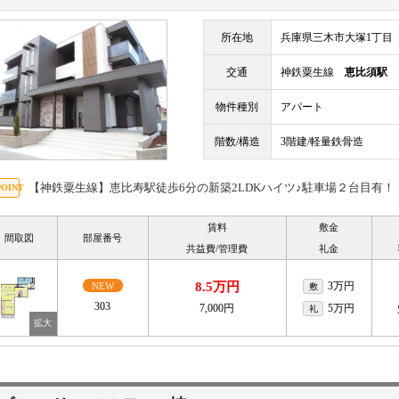
所在地
兵庫県三木市大塚1丁目
交通
神鉄粟生線
恵比須駅
物件種別
アパート
階数/構造
3階建/軽量鉄骨造
【神鉄粟生線】恵比寿駅徒歩6分の新築2LDKハイツ♪駐車場２台目有！
賃料
敷金
間取図
部屋番号
共益費/管理費
礼金
8.5万円
3万円
NEW
敷
303
7,000円
5万円
礼