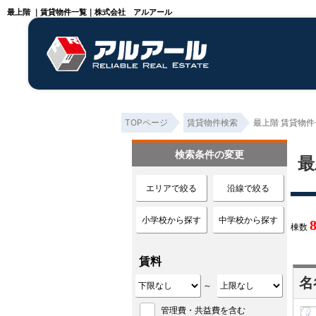
最上階 ｜賃貸物件一覧｜株式会社 アルアール
TOPページ
賃貸物件検索
最上階 賃貸物件
検索条件の変更
最
エリアで絞る
沿線で絞る
小学校から探す
中学校から探す
棟数
賃料
名
～
管理費・共益費を含む