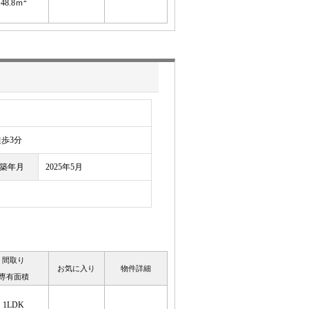
48.8ｍ
歩3分
築年月
2025年5月
間取り
お気に入り
物件詳細
専有面積
1LDK