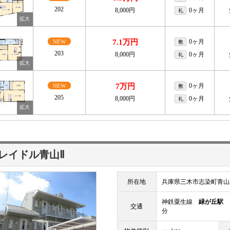
202
8,000円
0ヶ月
礼
7.1万円
0ヶ月
NEW
敷
203
8,000円
0ヶ月
礼
7万円
0ヶ月
NEW
敷
205
8,000円
0ヶ月
礼
レイドル青山Ⅱ
所在地
兵庫県三木市志染町青山
神鉄粟生線
緑が丘駅
セ
交通
分