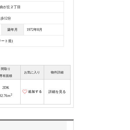
由が丘２丁目
12分
築年月
1972年8月
リート造)
間取り
お気に入り
物件詳細
専有面積
2DK
詳細を見る
2
32.76ｍ