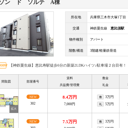
ゾン ド ソルテ A棟
所在地
兵庫県三木市大塚1丁目
交通
神鉄粟生線
恵比須駅
物件種別
アパート
階数/構造
3階建/軽量鉄骨造
【神鉄粟生線】恵比寿駅徒歩6分の新築2LDKハイツ♪駐車場２台目有！
賃料
敷金
間取図
部屋番号
共益費/管理費
礼金
8.4万円
3万円
NEW
敷
302
7,000円
5万円
礼
7.5万円
3万円
NEW
敷