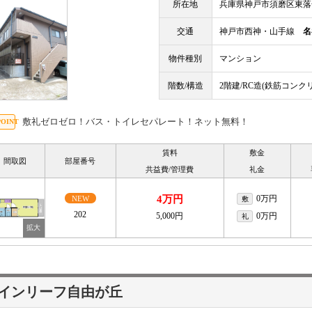
所在地
兵庫県神戸市須磨区東落
交通
神戸市西神・山手線
名
物件種別
マンション
階数/構造
2階建/RC造(鉄筋コンク
敷礼ゼロゼロ！バス・トイレセパレート！ネット無料！
賃料
敷金
間取図
部屋番号
共益費/管理費
礼金
4万円
0万円
NEW
敷
202
5,000円
0万円
礼
インリーフ自由が丘