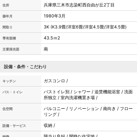
兵庫県三木市志染町西自由が丘2丁目
住所
1980年3月
築年月
3K (K3.9畳/洋室6畳/洋室4.5畳/洋室4.5畳)
間取り
43.5ｍ
2
専有面積
南
主要採光面
設備・条件・こだわり
ガスコンロ /
キッチン
バストイレ別 / シャワー / 追焚機能浴室 / 洗面
バス・トイレ
所独立 / 室内洗濯機置き場 /
バルコニー / リノベーション / 南向き / フロー
住空間
リング /
収納 /
設備・サービス
陽当り良好 / 閑静な住宅地 /
特徴