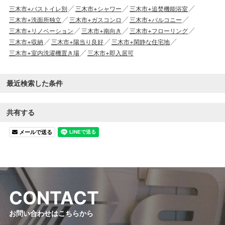
三木市+バストイレ別
三木市+シャワー
三木市+追焚機能浴室
三木市+洗面所独立
三木市+ガスコンロ
三木市+バルコニー
三木市+リノベーション
三木市+南向き
三木市+フローリング
三木市+収納
三木市+陽当り良好
三木市+閑静な住宅地
三木市+室内洗濯機置き場
三木市+即入居可
最近検索した条件
共有する
メールで送る
C
O
N
T
A
C
T
お問い合わせはこちらから