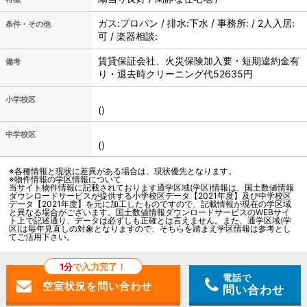
ガス:プロパン / 排水:下水 / 事務所: / 2人入居:
条件・その他
可 / 楽器相談:
賃貸保証会社、火災保険加入要・短期違約金有
備考
り・退去時クリーニング代52635円
小学校区
()
中学校区
()
※各種情報と現状に差異がある場合は、現状優先となります。
※物件情報の学区情報について
当サイト物件情報に記載されております通学区域(学区)情報は、国土数値情報
ダウンロードサービスが提供する小学校区データ【2021年度】及び中学校区
データ【2021年度】を元に加工したものですので、記載情報が現在の学区域
と異なる場合がございます。国土数値情報ダウンロードサービスのWEBサイ
ト上で記述通り、データは必ずしも正確とは言えません。また、通学区域(学
区)は毎年見直しの対象となりますので、そちらを踏まえ学区情報は参考とし
てご活用下さい。
1分
で入力完了！
電話で
問い合わせ