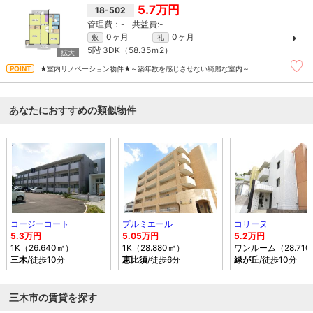
5.7万円
18-502
-
-
0ヶ月
0ヶ月
敷
礼
5階
3DK（58.35ｍ
2
）
★室内リノベーション物件★～築年数を感じさせない綺麗な室内～
あなたにおすすめの類似物件
コージーコート
プルミエール
コリーヌ
5.3万円
5.05万円
5.2万円
1K（26.640㎡）
1K（28.880㎡）
ワンルーム（28.71
三木
/徒歩10分
恵比須
/徒歩6分
緑が丘
/徒歩10分
三木市の賃貸を探す