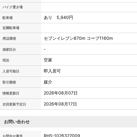
バイク置き場
あり 5,940円
駐車場
近隣駐車場
セブンイレブン870m コープ1160m
周辺環境
-
借家区分
空家
現況
即入居可
入居可能日
媒介
取引態様
2026年08月07日
情報更新日
2026年08月17日
次回更新予定日
お問い合わせ
RHS-1026322009
お問合せ番号