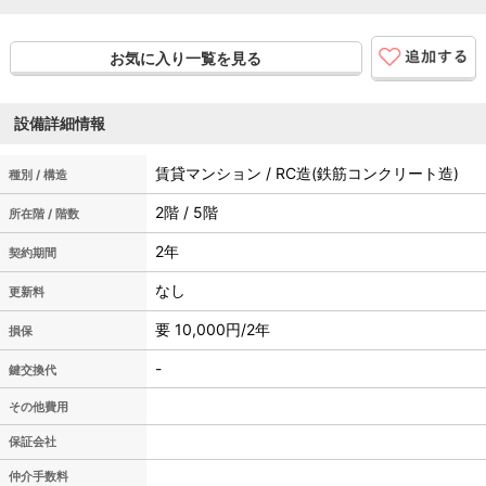
お気に入り一覧を見る
設備詳細情報
賃貸マンション / RC造(鉄筋コンクリート造)
種別 / 構造
2階 / 5階
所在階 / 階数
2年
契約期間
なし
更新料
要 10,000円/2年
損保
-
鍵交換代
その他費用
保証会社
仲介手数料