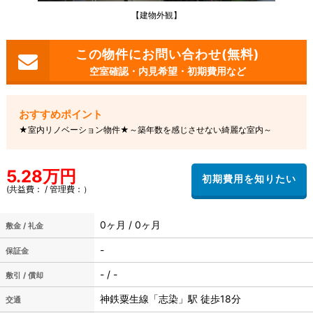
【建物外観】
空室確認・内見希望・初期費用など
★室内リノベーション物件★～築年数を感じさせない綺麗な室内～
5.28万円
(共益費： / 管理費：）
0ヶ月 / 0ヶ月
敷金 / 礼金
-
保証金
- / -
敷引 / 償却
神鉄粟生線「志染」駅 徒歩18分
交通