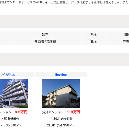
報ダウンロードサービスのWEBサイト上で記述通り、データは必ずしも正確とは言えません。また
賃料
敷金
間
共益費/管理費
礼金
専
ベガ中上
licorice
8.5万円
9.9万円
マンション
賃貸マンション
谷上駅 徒歩5分
谷上駅 徒歩11分
DK（65.010㎡）
2LDK（54.350㎡）