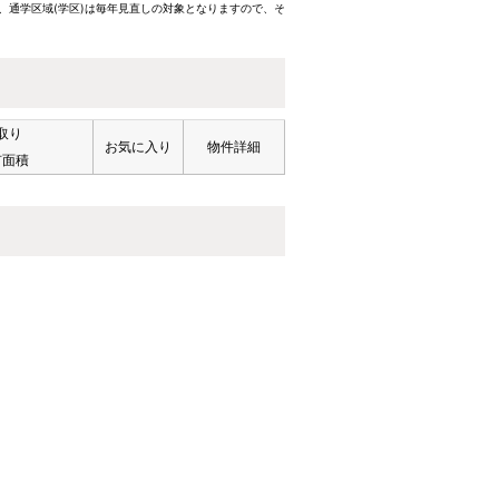
、通学区域(学区)は毎年見直しの対象となりますので、そ
取り
お気に入り
物件詳細
有面積