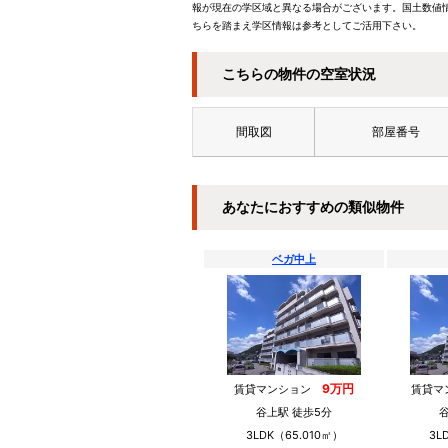
報が現在の学区域と異なる場合がございます。国土数値情
ちらを踏まえ学区情報は参考としてご活用下さい。
こちらの物件の空室状況
間取図
部屋番号
あなたにおすすめの類似物件
ベガ中上
9万円
賃貸マンション
賃貸
谷上駅 徒歩5分
3LDK（65.010㎡）
3L