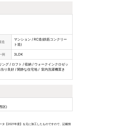
マンション / RC造(鉄筋コンクリー
構造
ト造)
一例
3LDK
ーリング / ロフト / 収納 / ウォークインクロゼッ
 / 陽当り良好 / 閑静な住宅地 / 室内洗濯機置き
西区)
ータ【2021年度】を元に加工したものですので、記載情