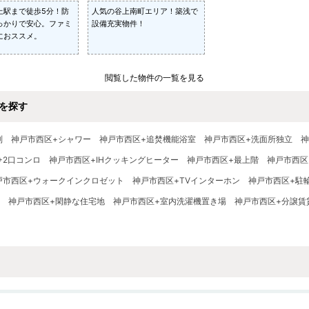
上駅まで徒歩5分！防
人気の谷上南町エリア！築浅で
っかりで安心。ファミ
設備充実物件！
におススメ。
閲覧した物件の一覧を見る
を探す
別
神戸市西区+シャワー
神戸市西区+追焚機能浴室
神戸市西区+洗面所独立
神
+2口コンロ
神戸市西区+IHクッキングヒーター
神戸市西区+最上階
神戸市西区
戸市西区+ウォークインクロゼット
神戸市西区+TVインターホン
神戸市西区+駐
神戸市西区+閑静な住宅地
神戸市西区+室内洗濯機置き場
神戸市西区+分譲賃