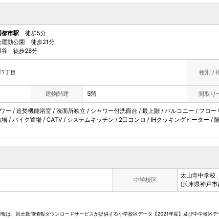
園都市駅
徒歩5分
運動公園 徒歩21分
谷 徒歩28分
1丁目
種別 / 
建物階建
5階
間取り
ャワー / 追焚機能浴室 / 洗面所独立 / シャワー付洗面台 / 最上階 / バルコニー / フロ
輪場 / バイク置場 / CATV / システムキッチン / 2口コンロ / IHクッキングヒーター
太山寺中学校
中学校区
(兵庫県神戸市
情報は、国土数値情報ダウンロードサービスが提供する小学校区データ【2021年度】及び中学校区デ