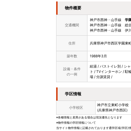
物件概要
神戸市西神・山手線
学
交通機関
神戸市西神・山手線 総合
神戸市西神・山手線 伊川
住所
兵庫県神戸市西区学園東町
築年数
1988年3月
給湯 / バストイレ別 / シ
設備・条件
ト / TVインターホン / 駐
の一例
場 / 分譲賃貸 /
学区情報
神戸市立
東町小学校
小学校区
(兵庫県神戸市西区)
※各種情報と差異がある場合は現況優先となります
※物件情報の学区情報について
当サイト物件情報に記載されております通学区域(学区)