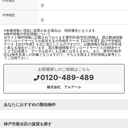
小学校区
()
中学校区
()
※各種情報と現状に差異がある場合は、現状優先となります。
※物件情報の学区情報について
当サイト物件情報に記載されております通学区域(学区)情報は、国土数値情報
ダウンロードサービスが提供する小学校区データ【2021年度】及び中学校区
データ【2021年度】を元に加工したものですので、記載情報が現在の学区域
と異なる場合がございます。国土数値情報ダウンロードサービスのWEBサイ
ト上で記述通り、データは必ずしも正確とは言えません。また、通学区域(学
区)は毎年見直しの対象となりますので、そちらを踏まえ学区情報は参考とし
てご活用下さい。
お部屋探しのご依頼はこちら
0120-489-489
株式会社 アルアール
あなたにおすすめの類似物件
神戸市垂水区の賃貸を探す