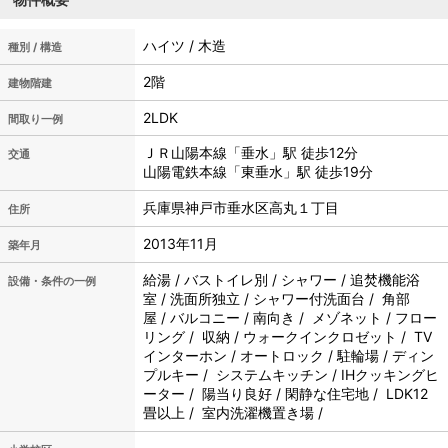
ハイツ / 木造
種別 / 構造
2階
建物階建
2LDK
間取り一例
ＪＲ山陽本線「垂水」駅 徒歩12分
交通
山陽電鉄本線「東垂水」駅 徒歩19分
兵庫県神戸市垂水区高丸１丁目
住所
2013年11月
築年月
給湯 / バストイレ別 / シャワー / 追焚機能浴
設備・条件の一例
室 / 洗面所独立 / シャワー付洗面台 / 角部
屋 / バルコニー / 南向き / メゾネット / フロー
リング / 収納 / ウォークインクロゼット / TV
インターホン / オートロック / 駐輪場 / ディン
プルキー / システムキッチン / IHクッキングヒ
ーター / 陽当り良好 / 閑静な住宅地 / LDK12
畳以上 / 室内洗濯機置き場 /