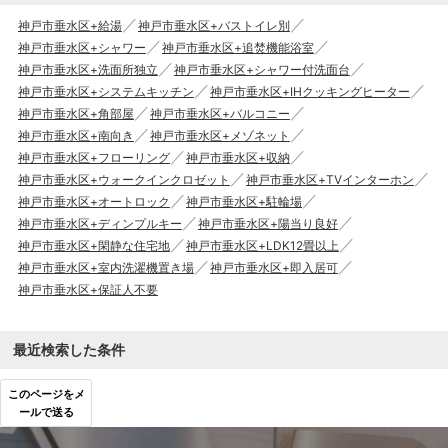
神戸市垂水区+給湯
神戸市垂水区+バストイレ別
神戸市垂水区+シャワー
神戸市垂水区+追焚機能浴室
神戸市垂水区+洗面所独立
神戸市垂水区+シャワー付洗面台
神戸市垂水区+システムキッチン
神戸市垂水区+IHクッキングヒーター
神戸市垂水区+角部屋
神戸市垂水区+バルコニー
神戸市垂水区+南向き
神戸市垂水区+メゾネット
神戸市垂水区+フローリング
神戸市垂水区+収納
神戸市垂水区+ウォークインクロゼット
神戸市垂水区+TVインターホン
神戸市垂水区+オートロック
神戸市垂水区+駐輪場
神戸市垂水区+ディンプルキー
神戸市垂水区+陽当り良好
神戸市垂水区+閑静な住宅地
神戸市垂水区+LDK12畳以上
神戸市垂水区+室内洗濯機置き場
神戸市垂水区+即入居可
神戸市垂水区+保証人不要
最近検索した条件
このページをメ
ールで送る