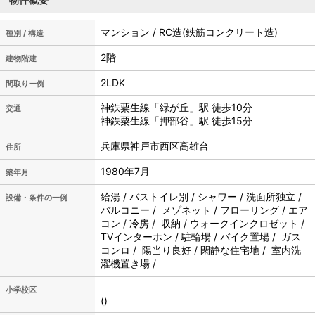
マンション / RC造(鉄筋コンクリート造)
種別 / 構造
2階
建物階建
2LDK
間取り一例
神鉄粟生線「緑が丘」駅 徒歩10分
交通
神鉄粟生線「押部谷」駅 徒歩15分
兵庫県神戸市西区高雄台
住所
1980年7月
築年月
給湯 / バストイレ別 / シャワー / 洗面所独立 /
設備・条件の一例
バルコニー / メゾネット / フローリング / エア
コン / 冷房 / 収納 / ウォークインクロゼット /
TVインターホン / 駐輪場 / バイク置場 / ガス
コンロ / 陽当り良好 / 閑静な住宅地 / 室内洗
濯機置き場 /
小学校区
()