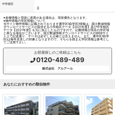
中学校区
()
※各種情報と現状に差異がある場合は、現状優先となります。
※物件情報の学区情報について
当サイト物件情報に記載されております通学区域(学区)情報は、国土数値情報
ダウンロードサービスが提供する小学校区データ【2021年度】及び中学校区
データ【2021年度】を元に加工したものですので、記載情報が現在の学区域
と異なる場合がございます。国土数値情報ダウンロードサービスのWEBサイ
ト上で記述通り、データは必ずしも正確とは言えません。また、通学区域(学
区)は毎年見直しの対象となりますので、そちらを踏まえ学区情報は参考とし
てご活用下さい。
お部屋探しのご依頼はこちら
0120-489-489
株式会社 アルアール
あなたにおすすめの類似物件