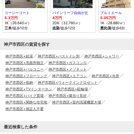
コージーコート
パインリーフ自由が丘
プルミエール
5.3万円
4万円
5.05万円
1K（26.640㎡）
2DK（32.760㎡）
1K（28.880㎡）
三木
/徒歩10分
志染
/徒歩12分
恵比須
/徒歩6分
神戸市西区の賃貸を探す
神戸市西区+給湯
神戸市西区+バストイレ別
神戸市西区+シャワー
神戸市西区+洗面所独立
神戸市西区+ガスコンロ
神戸市西区+バルコニー
神戸市西区+メゾネット
神戸市西区+フローリング
神戸市西区+エアコン
神戸市西区+冷房
神戸市西区+収納
神戸市西区+ウォークインクロゼット
神戸市西区+TVインターホン
神戸市西区+駐輪場
神戸市西区+バイク置場
神戸市西区+陽当り良好
神戸市西区+閑静な住宅地
神戸市西区+室内洗濯機置き場
神戸市西区+保証人不要
最近検索した条件