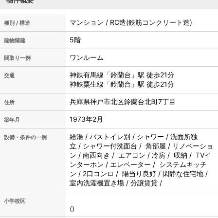
マンション / RC造(鉄筋コンクリート造)
種別 / 構造
5階
建物階建
ワンルーム
間取り一例
神鉄有馬線「鈴蘭台」駅 徒歩21分
交通
神鉄粟生線「鈴蘭台」駅 徒歩21分
兵庫県神戸市北区鈴蘭台北町7丁目
住所
1973年2月
築年月
給湯 / バストイレ別 / シャワー / 洗面所独
設備・条件の一例
立 / シャワー付洗面台 / 角部屋 / リノベーショ
ン / 南西向き / エアコン / 冷房 / 収納 / TVイ
ンターホン / エレベーター / システムキッチ
ン / 2口コンロ / 陽当り良好 / 閑静な住宅地 /
室内洗濯機置き場 / 分譲賃貸 /
小学校区
()