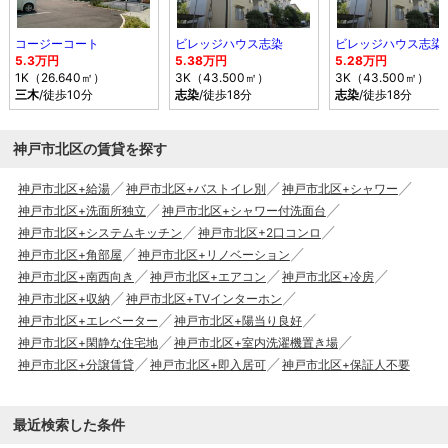
コージーコート
ビレッジハウス志染
ビレッジハウス志染
5.3万円
5.38万円
5.28万円
1K（26.640㎡）
3K（43.500㎡）
3K（43.500㎡）
三木
/徒歩10分
志染
/徒歩18分
志染
/徒歩18分
神戸市北区の賃貸を探す
神戸市北区+給湯
神戸市北区+バストイレ別
神戸市北区+シャワー
神戸市北区+洗面所独立
神戸市北区+シャワー付洗面台
神戸市北区+システムキッチン
神戸市北区+2口コンロ
神戸市北区+角部屋
神戸市北区+リノベーション
神戸市北区+南西向き
神戸市北区+エアコン
神戸市北区+冷房
神戸市北区+収納
神戸市北区+TVインターホン
神戸市北区+エレベーター
神戸市北区+陽当り良好
神戸市北区+閑静な住宅地
神戸市北区+室内洗濯機置き場
神戸市北区+分譲賃貸
神戸市北区+即入居可
神戸市北区+保証人不要
最近検索した条件