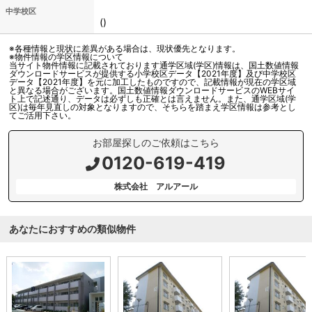
中学校区
()
※各種情報と現状に差異がある場合は、現状優先となります。
※物件情報の学区情報について
当サイト物件情報に記載されております通学区域(学区)情報は、国土数値情報
ダウンロードサービスが提供する小学校区データ【2021年度】及び中学校区
データ【2021年度】を元に加工したものですので、記載情報が現在の学区域
と異なる場合がございます。国土数値情報ダウンロードサービスのWEBサイ
ト上で記述通り、データは必ずしも正確とは言えません。また、通学区域(学
区)は毎年見直しの対象となりますので、そちらを踏まえ学区情報は参考とし
てご活用下さい。
お部屋探しのご依頼はこちら
0120-619-419
株式会社 アルアール
あなたにおすすめの類似物件