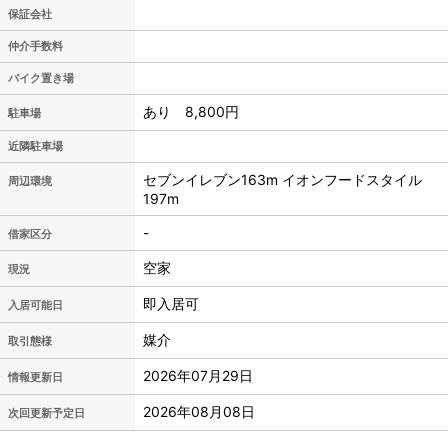
保証会社
仲介手数料
バイク置き場
あり 8,800円
駐車場
近隣駐車場
セブンイレブン163m イオンフードスタイル
周辺環境
197m
-
借家区分
空家
現況
即入居可
入居可能日
媒介
取引態様
2026年07月29日
情報更新日
2026年08月08日
次回更新予定日