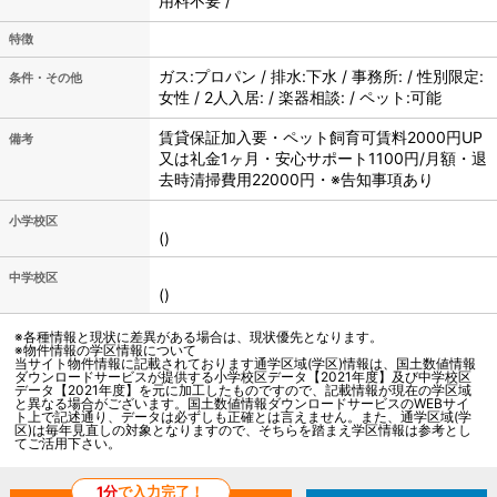
用料不要 /
特徴
ガス:プロパン / 排水:下水 / 事務所: / 性別限定:
条件・その他
女性 / 2人入居: / 楽器相談: / ペット:可能
賃貸保証加入要・ペット飼育可賃料2000円UP
備考
又は礼金1ヶ月・安心サポート1100円/月額・退
去時清掃費用22000円・※告知事項あり
小学校区
()
中学校区
()
※各種情報と現状に差異がある場合は、現状優先となります。
※物件情報の学区情報について
当サイト物件情報に記載されております通学区域(学区)情報は、国土数値情報
ダウンロードサービスが提供する小学校区データ【2021年度】及び中学校区
データ【2021年度】を元に加工したものですので、記載情報が現在の学区域
と異なる場合がございます。国土数値情報ダウンロードサービスのWEBサイ
ト上で記述通り、データは必ずしも正確とは言えません。また、通学区域(学
区)は毎年見直しの対象となりますので、そちらを踏まえ学区情報は参考とし
てご活用下さい。
1分
で入力完了！