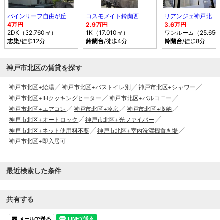
パインリーフ自由が丘
コスモメイト鈴蘭西
リアンジェ神戸北
4万円
2.9万円
3.6万円
2DK（32.760㎡）
1K（17.010㎡）
ワンルーム（25.65
志染
/徒歩12分
鈴蘭台
/徒歩4分
鈴蘭台
/徒歩8分
神戸市北区の賃貸を探す
神戸市北区+給湯
神戸市北区+バストイレ別
神戸市北区+シャワー
神戸市北区+IHクッキングヒーター
神戸市北区+バルコニー
神戸市北区+エアコン
神戸市北区+冷房
神戸市北区+収納
神戸市北区+オートロック
神戸市北区+光ファイバー
神戸市北区+ネット使用料不要
神戸市北区+室内洗濯機置き場
神戸市北区+即入居可
最近検索した条件
共有する
メールで送る