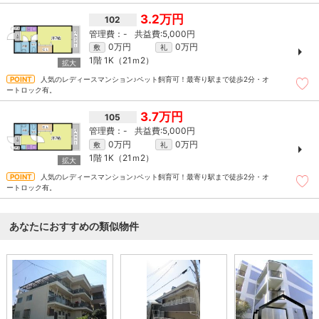
3.2万円
102
-
5,000円
0万円
0万円
敷
礼
1階
1K（21ｍ
2
）
人気のレディースマンション♪ペット飼育可！最寄り駅まで徒歩2分・オ
ートロック有。
3.7万円
105
-
5,000円
0万円
0万円
敷
礼
1階
1K（21ｍ
2
）
人気のレディースマンション♪ペット飼育可！最寄り駅まで徒歩2分・オ
ートロック有。
あなたにおすすめの類似物件