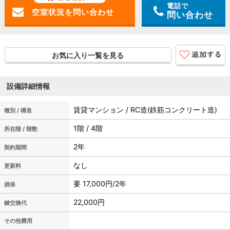
電話で
問い合わせ
お気に入り一覧を見る
設備詳細情報
賃貸マンション / RC造(鉄筋コンクリート造)
種別 / 構造
1階 / 4階
所在階 / 階数
2年
契約期間
なし
更新料
要 17,000円/2年
損保
22,000円
鍵交換代
その他費用