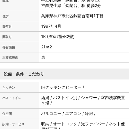
交通
神鉄粟生線「鈴蘭台」駅 徒歩2分
兵庫県神戸市北区鈴蘭台南町1丁目
住所
1997年4月
築年月
1K (洋室7畳/K2畳)
間取り
21ｍ
2
専有面積
東
主要採光面
設備・条件・こだわり
IHクッキングヒーター /
キッチン
給湯 / バストイレ別 / シャワー / 室内洗濯機置
バス・トイレ
き場 /
バルコニー / エアコン / 冷房 /
住空間
収納 / オートロック / 光ファイバー / ネット使
設備・サービス