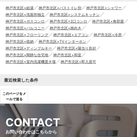
神戸市北区+給湯
神戸市北区+バストイレ別
神戸市北区+シャワー
神戸市北区+洗面所独立
神戸市北区+システムキッチン
神戸市北区+ガスコンロ
神戸市北区+2口コンロ
神戸市北区+角部屋
神戸市北区+バルコニー
神戸市北区+南向き
神戸市北区+フローリング
神戸市北区+エアコン
神戸市北区+冷房
神戸市北区+収納
神戸市北区+TVインターホン
神戸市北区+ディンプルキー
神戸市北区+陽当り良好
神戸市北区+閑静な住宅地
神戸市北区+和室
神戸市北区+室内洗濯機置き場
神戸市北区+即入居可
最近検索した条件
このページをメ
ールで送る
C
O
N
T
A
C
T
お問い合わせはこちらから