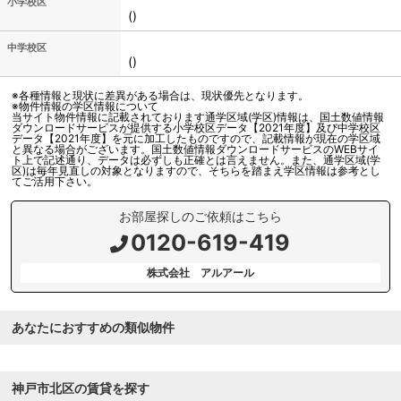
小学校区
()
中学校区
()
※各種情報と現状に差異がある場合は、現状優先となります。
※物件情報の学区情報について
当サイト物件情報に記載されております通学区域(学区)情報は、国土数値情報
ダウンロードサービスが提供する小学校区データ【2021年度】及び中学校区
データ【2021年度】を元に加工したものですので、記載情報が現在の学区域
と異なる場合がございます。国土数値情報ダウンロードサービスのWEBサイ
ト上で記述通り、データは必ずしも正確とは言えません。また、通学区域(学
区)は毎年見直しの対象となりますので、そちらを踏まえ学区情報は参考とし
てご活用下さい。
お部屋探しのご依頼はこちら
0120-619-419
株式会社 アルアール
あなたにおすすめの類似物件
神戸市北区の賃貸を探す