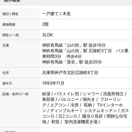
一戸建て / 木造
種別 / 構造
2階
建物階建
3LDK
間取り一例
神鉄有馬線「山の街」駅 徒歩16分
交通
神鉄有馬線「山の街」駅 広陵町3丁目 バス乗
車時間3分 停歩4分
神鉄有馬線「箕谷」駅 徒歩25分
兵庫県神戸市北区広陵町6丁目
住所
1993年11月
築年月
給湯 / バストイレ別 / シャワー / 洗面所独立 /
設備・条件の一例
角部屋 / バルコニー / 南向き / フローリン
グ / エアコン / 冷房 / 収納 / TVインターホ
ン / ディンプルキー / システムキッチン / ガス
コンロ / 2口コンロ / 陽当り良好 / 閑静な住宅
地 / 和室 / 室内洗濯機置き場 /