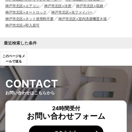
神戸市北区+エアコン
神戸市北区+冷房
神戸市北区+収納
神戸市北区+オートロック
神戸市北区+光ファイバー
神戸市北区+ネット使用料不要
神戸市北区+室内洗濯機置き場
神戸市北区+即入居可
最近検索した条件
このページをメ
ールで送る
C
O
N
T
A
C
T
お問い合わせはこちらから
24時間受付
お問い合わせフォーム