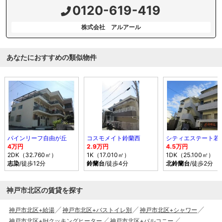
0120-619-419
株式会社 アルアール
あなたにおすすめの類似物件
パインリーフ自由が丘
コスモメイト鈴蘭西
シティエステート若
4万円
2.9万円
4.5万円
2DK（32.760㎡）
1K（17.010㎡）
1DK（25.100㎡）
志染
/徒歩12分
鈴蘭台
/徒歩4分
北鈴蘭台
/徒歩2分
神戸市北区の賃貸を探す
神戸市北区+給湯
神戸市北区+バストイレ別
神戸市北区+シャワー
神戸市北区+IHクッキングヒーター
神戸市北区+バルコニー