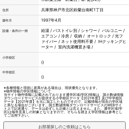
兵庫県神戸市北区鈴蘭台南町1丁目
住所
1997年4月
築年月
給湯 / バストイレ別 / シャワー / バルコニー /
設備・条件の一例
エアコン / 冷房 / 収納 / オートロック / 光フ
ァイバー / ネット使用料不要 / IHクッキングヒ
ーター / 室内洗濯機置き場 /
小学校区
()
中学校区
()
※各種情報と現状に差異がある場合は、現状優先となります。
※物件情報の学区情報について
当サイト物件情報に記載されております通学区域(学区)情報は、国土数値情報
ダウンロードサービスが提供する小学校区データ【2021年度】及び中学校区
データ【2021年度】を元に加工したものですので、記載情報が現在の学区域
と異なる場合がございます。国土数値情報ダウンロードサービスのWEBサイ
ト上で記述通り、データは必ずしも正確とは言えません。また、通学区域(学
区)は毎年見直しの対象となりますので、そちらを踏まえ学区情報は参考とし
てご活用下さい。
お部屋探しのご依頼はこちら