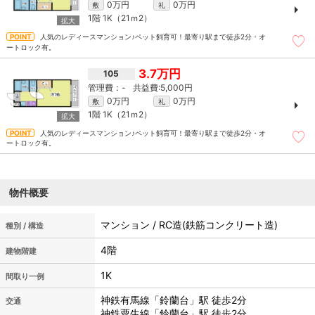
0万円
0万円
敷
礼
1階
1K（21ｍ
2
）
人気のレディースマンション♪ペット飼育可！最寄り駅まで徒歩2分・オ
ートロック有。
3.7万円
105
-
5,000円
0万円
0万円
敷
礼
1階
1K（21ｍ
2
）
人気のレディースマンション♪ペット飼育可！最寄り駅まで徒歩2分・オ
ートロック有。
物件概要
マンション / RC造(鉄筋コンクリート造)
種別 / 構造
4階
建物階建
1K
間取り一例
神鉄有馬線「鈴蘭台」駅 徒歩2分
交通
神鉄粟生線「鈴蘭台」駅 徒歩2分