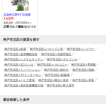
志染町広野6丁目貸家
7.5万円
4SLDK（107.000㎡）
広野ゴルフ場前
/徒歩13分
神戸市北区の賃貸を探す
神戸市北区+給湯
神戸市北区+バストイレ別
神戸市北区+シャワー
神戸市北区+追焚機能浴室
神戸市北区+洗面所独立
神戸市北区+システムキッチン
神戸市北区+ガスコンロ
神戸市北区+2口コンロ
神戸市北区+バルコニー
神戸市北区+専用庭
神戸市北区+リノベーション
神戸市北区+南向き
神戸市北区+収納
神戸市北区+TVインターホン
神戸市北区+駐輪場
神戸市北区+バイク置場
神戸市北区+陽当り良好
神戸市北区+和室
神戸市北区+室内洗濯機置き場
神戸市北区+即入居可
最近検索した条件