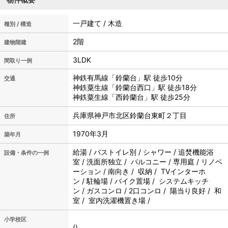
一戸建て / 木造
種別 / 構造
2階
建物階建
3LDK
間取り一例
神鉄有馬線「鈴蘭台」駅 徒歩10分
交通
神鉄粟生線「鈴蘭台西口」駅 徒歩18分
神鉄粟生線「西鈴蘭台」駅 徒歩25分
兵庫県神戸市北区鈴蘭台東町２丁目
住所
1970年3月
築年月
給湯 / バストイレ別 / シャワー / 追焚機能浴
設備・条件の一例
室 / 洗面所独立 / バルコニー / 専用庭 / リノベ
ーション / 南向き / 収納 / TVインターホ
ン / 駐輪場 / バイク置場 / システムキッチ
ン / ガスコンロ / 2口コンロ / 陽当り良好 / 和
室 / 室内洗濯機置き場 /
小学校区
()