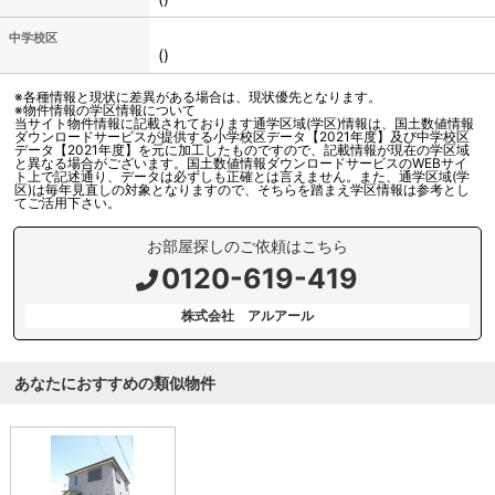
中学校区
()
※各種情報と現状に差異がある場合は、現状優先となります。
※物件情報の学区情報について
当サイト物件情報に記載されております通学区域(学区)情報は、国土数値情報
ダウンロードサービスが提供する小学校区データ【2021年度】及び中学校区
データ【2021年度】を元に加工したものですので、記載情報が現在の学区域
と異なる場合がございます。国土数値情報ダウンロードサービスのWEBサイ
ト上で記述通り、データは必ずしも正確とは言えません。また、通学区域(学
区)は毎年見直しの対象となりますので、そちらを踏まえ学区情報は参考とし
てご活用下さい。
お部屋探しのご依頼はこちら
0120-619-419
株式会社 アルアール
あなたにおすすめの類似物件