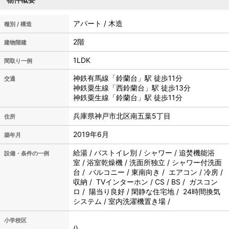
アパート / 木造
種別 / 構造
2階
建物階建
1LDK
間取り一例
神鉄有馬線「鈴蘭台」駅 徒歩11分
交通
神鉄粟生線「西鈴蘭台」駅 徒歩13分
神鉄粟生線「鈴蘭台」駅 徒歩11分
兵庫県神戸市北区南五葉5丁目
住所
2019年6月
築年月
給湯 / バストイレ別 / シャワー / 追焚機能浴
設備・条件の一例
室 / 浴室乾燥機 / 洗面所独立 / シャワー付洗面
台 / バルコニー / 東南向き / エアコン / 冷房 /
収納 / TVインターホン / CS / BS / ガスコン
ロ / 陽当り良好 / 閑静な住宅地 / 24時間換気
システム / 室内洗濯機置き場 /
小学校区
()