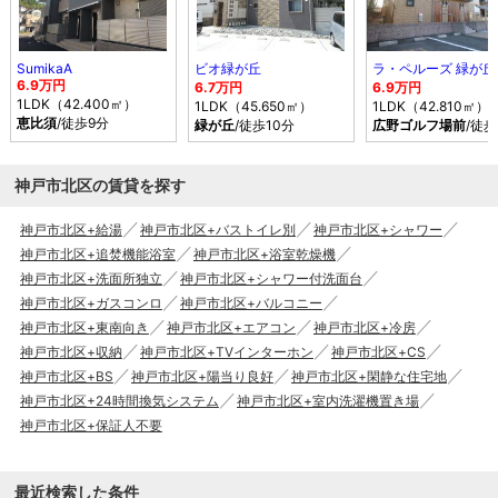
SumikaA
ビオ緑が丘
ラ・ペルーズ 緑が丘
6.9万円
6.7万円
6.9万円
1LDK（42.400㎡）
1LDK（45.650㎡）
1LDK（42.810㎡）
恵比須
/徒歩9分
緑が丘
/徒歩10分
広野ゴルフ場前
/徒歩
神戸市北区の賃貸を探す
神戸市北区+給湯
神戸市北区+バストイレ別
神戸市北区+シャワー
神戸市北区+追焚機能浴室
神戸市北区+浴室乾燥機
神戸市北区+洗面所独立
神戸市北区+シャワー付洗面台
神戸市北区+ガスコンロ
神戸市北区+バルコニー
神戸市北区+東南向き
神戸市北区+エアコン
神戸市北区+冷房
神戸市北区+収納
神戸市北区+TVインターホン
神戸市北区+CS
神戸市北区+BS
神戸市北区+陽当り良好
神戸市北区+閑静な住宅地
神戸市北区+24時間換気システム
神戸市北区+室内洗濯機置き場
神戸市北区+保証人不要
最近検索した条件