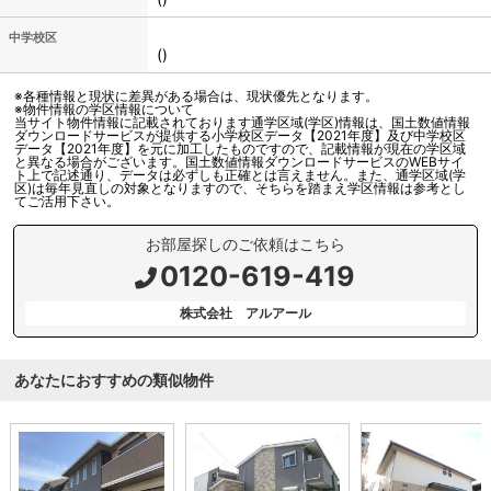
中学校区
()
※各種情報と現状に差異がある場合は、現状優先となります。
※物件情報の学区情報について
当サイト物件情報に記載されております通学区域(学区)情報は、国土数値情報
ダウンロードサービスが提供する小学校区データ【2021年度】及び中学校区
データ【2021年度】を元に加工したものですので、記載情報が現在の学区域
と異なる場合がございます。国土数値情報ダウンロードサービスのWEBサイ
ト上で記述通り、データは必ずしも正確とは言えません。また、通学区域(学
区)は毎年見直しの対象となりますので、そちらを踏まえ学区情報は参考とし
てご活用下さい。
お部屋探しのご依頼はこちら
0120-619-419
株式会社 アルアール
あなたにおすすめの類似物件