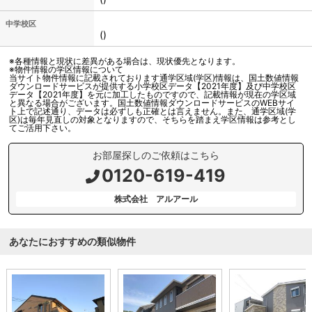
中学校区
()
※各種情報と現状に差異がある場合は、現状優先となります。
※物件情報の学区情報について
当サイト物件情報に記載されております通学区域(学区)情報は、国土数値情報
ダウンロードサービスが提供する小学校区データ【2021年度】及び中学校区
データ【2021年度】を元に加工したものですので、記載情報が現在の学区域
と異なる場合がございます。国土数値情報ダウンロードサービスのWEBサイ
ト上で記述通り、データは必ずしも正確とは言えません。また、通学区域(学
区)は毎年見直しの対象となりますので、そちらを踏まえ学区情報は参考とし
てご活用下さい。
お部屋探しのご依頼はこちら
0120-619-419
株式会社 アルアール
あなたにおすすめの類似物件