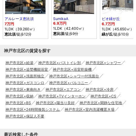
アルレーヌ恵比須
SumikaA
ビオ緑が丘
6.9万円
7万円
6.7万円
1LDK（42.400㎡）
1LDK（39.260㎡）
1LDK（45.650㎡）
恵比須
/徒歩9分
恵比須
/徒歩12分
緑が丘
/徒歩10分
神戸市北区の賃貸を探す
神戸市北区+給湯
神戸市北区+バストイレ別
神戸市北区+シャワー
神戸市北区+追焚機能浴室
神戸市北区+浴室乾燥機
神戸市北区+洗面所独立
神戸市北区+シャワー付洗面台
神戸市北区+ガスコンロ
神戸市北区+バルコニー
神戸市北区+東南向き
神戸市北区+エアコン
神戸市北区+冷房
神戸市北区+収納
神戸市北区+TVインターホン
神戸市北区+CS
神戸市北区+BS
神戸市北区+陽当り良好
神戸市北区+閑静な住宅地
神戸市北区+24時間換気システム
神戸市北区+室内洗濯機置き場
神戸市北区+保証人不要
最近検索した条件