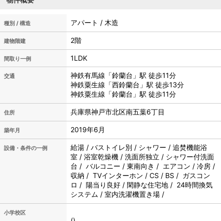
アパート / 木造
種別 / 構造
2階
建物階建
1LDK
間取り一例
神鉄有馬線「鈴蘭台」駅 徒歩11分
交通
神鉄粟生線「西鈴蘭台」駅 徒歩13分
神鉄粟生線「鈴蘭台」駅 徒歩11分
兵庫県神戸市北区南五葉6丁目
住所
2019年6月
築年月
給湯 / バストイレ別 / シャワー / 追焚機能浴
設備・条件の一例
室 / 浴室乾燥機 / 洗面所独立 / シャワー付洗面
台 / バルコニー / 東南向き / エアコン / 冷房 /
収納 / TVインターホン / CS / BS / ガスコン
ロ / 陽当り良好 / 閑静な住宅地 / 24時間換気
システム / 室内洗濯機置き場 /
小学校区
()